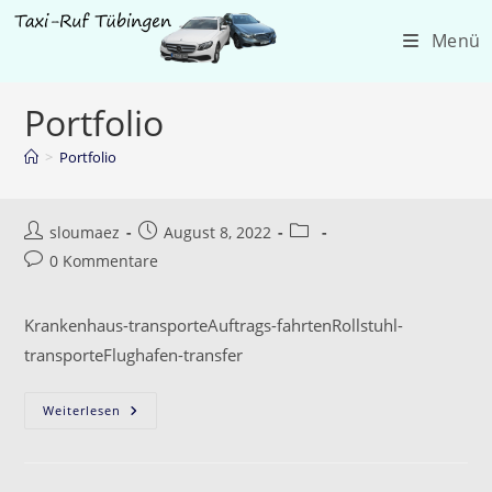
Zum
Menü
Inhalt
springen
Portfolio
>
Portfolio
Beitrags-
Beitrag
Beitrags-
sloumaez
August 8, 2022
Autor:
veröffentlicht:
Kategorie:
Beitrags-
0 Kommentare
Kommentare:
Krankenhaus-transporteAuftrags-fahrtenRollstuhl-
transporteFlughafen-transfer
Weiterlesen