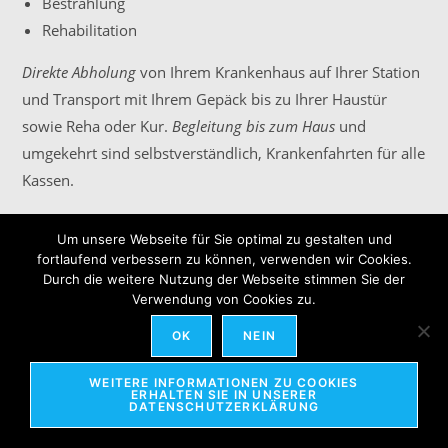
Bestrahlung
Rehabilitation
Direkte Abholung
von Ihrem Krankenhaus auf Ihrer Station
und Transport mit Ihrem Gepäck bis zu Ihrer Haustür
sowie Reha oder Kur.
Begleitung bis zum Haus
und
umgekehrt sind selbstverständlich, Krankenfahrten für alle
Kassen.
Um unsere Webseite für Sie optimal zu gestalten und
fortlaufend verbessern zu können, verwenden wir Cookies.
Durch die weitere Nutzung der Webseite stimmen Sie der
Verwendung von Cookies zu.
OK
NEIN
Copyright für Texte und Bilder liegt bei E. Slouma - 2026
WEITERE INFORMATIONEN ZU COOKIES
ERHALTEN SIE IN UNSERER
DATENSCHUTZERKLÄRUNG